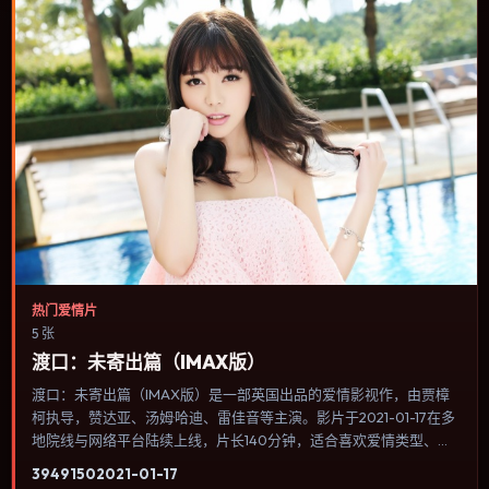
热门爱情片
5 张
渡口：未寄出篇（IMAX版）
渡口：未寄出篇（IMAX版）是一部英国出品的爱情影视作，由贾樟
柯执导，赞达亚、汤姆·哈迪、雷佳音等主演。影片于2021-01-17在多
地院线与网络平台陆续上线，片长140分钟，适合喜欢爱情类型、关
注人物命运与城市气质的观众观看。叙事以冷峻镜头推进，城市夜景
3949
150
2021-01-17
与室内对峙交替，张力主要来自沉默与眼神。内容聚焦人物选择与情