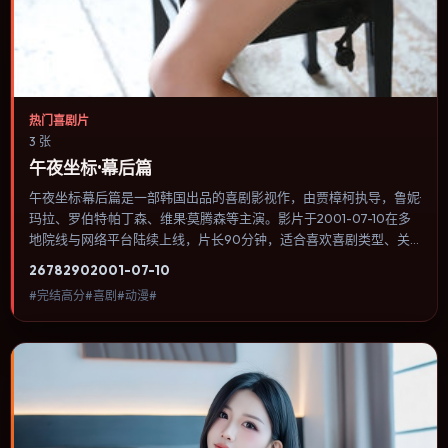
热门喜剧片
3 张
午夜坐标·幕后篇
午夜坐标·幕后篇是一部韩国出品的喜剧影视作，由贾樟柯执导，鲁妮·
玛拉、罗伯特·帕丁森、维果·莫腾森等主演。影片于2001-07-10在多
地院线与网络平台陆续上线，片长90分钟，适合喜欢喜剧类型、关
注人物命运与城市气质的观众观看。奇幻元素被当作隐喻使用，世界
2678
290
2001-07-10
规则清晰，人物选择仍承担真实后果。内容聚焦人物选择与情节推
#完结高分#喜剧#动漫#
进，节奏与视听语言统一，可作为休闲观影或类型片补片的选择。