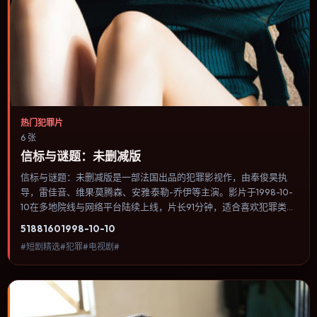
热门犯罪片
6 张
信标与谜题：未删减版
信标与谜题：未删减版是一部法国出品的犯罪影视作，由奉俊昊执
导，雷佳音、维果·莫腾森、安雅·泰勒-乔伊等主演。影片于1998-10-
10在多地院线与网络平台陆续上线，片长91分钟，适合喜欢犯罪类
型、关注人物命运与城市气质的观众观看。科幻设定尽量贴近可验证
5188
160
1998-10-10
的科学推论，避免为炫技而牺牲人物动机。内容聚焦人物选择与情节
#短剧精选#犯罪#电视剧#
推进，节奏与视听语言统一，可作为休闲观影或类型片补片的选择。