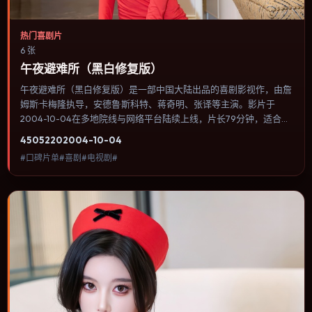
热门喜剧片
6 张
午夜避难所（黑白修复版）
午夜避难所（黑白修复版）是一部中国大陆出品的喜剧影视作，由詹
姆斯·卡梅隆执导，安德鲁·斯科特、蒋奇明、张译等主演。影片于
2004-10-04在多地院线与网络平台陆续上线，片长79分钟，适合喜
欢喜剧类型、关注人物命运与城市气质的观众观看。惊悚感来自“不
4505
220
2004-10-04
可见”：威胁迟迟不现身，但观众始终知道它就在那里。内容聚焦人
#口碑片单#喜剧#电视剧#
物选择与情节推进，节奏与视听语言统一，可作为休闲观影或类型片
补片的选择。