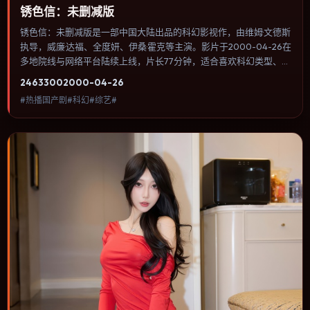
锈色信：未删减版
锈色信：未删减版是一部中国大陆出品的科幻影视作，由维姆·文德斯
执导，威廉·达福、全度妍、伊桑·霍克等主演。影片于2000-04-26在
多地院线与网络平台陆续上线，片长77分钟，适合喜欢科幻类型、关
注人物命运与城市气质的观众观看。奇幻元素被当作隐喻使用，世界
2463
300
2000-04-26
规则清晰，人物选择仍承担真实后果。内容聚焦人物选择与情节推
#热播国产剧#科幻#综艺#
进，节奏与视听语言统一，可作为休闲观影或类型片补片的选择。