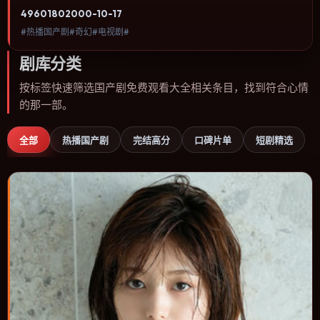
欢奇幻类型、关注人物命运与城市气质的观众观看。动作场面服务于
4960
180
2000-10-17
人物关系，每一次冲突都会改写角色之间的信任边界。内容聚焦人物
#热播国产剧#奇幻#电视剧#
选择与情节推进，节奏与视听语言统一，可作为休闲观影或类型片补
片的选择。
剧库分类
按标签快速筛选国产剧免费观看大全相关条目，找到符合心情
的那一部。
全部
热播国产剧
完结高分
口碑片单
短剧精选