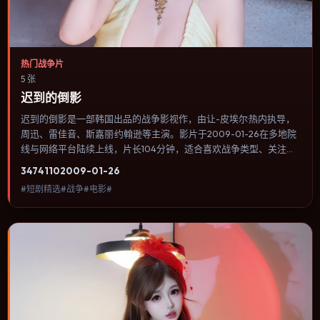
热门战争片
5 张
迟到的倒影
迟到的倒影是一部韩国出品的战争影视作，由让-皮埃尔·热内执导，
周迅、雷佳音、斯嘉丽·约翰逊等主演。影片于2009-01-26在多地院
线与网络平台陆续上线，片长104分钟，适合喜欢战争类型、关注人
物命运与城市气质的观众观看。悬疑线索埋在日常细节里，回看第二
3474
110
2009-01-26
遍会发现大量早被忽略的伏笔。内容聚焦人物选择与情节推进，节奏
#短剧精选#战争#电影#
与视听语言统一，可作为休闲观影或类型片补片的选择。