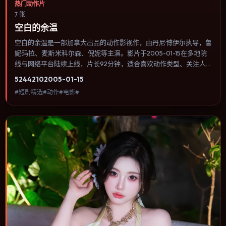
热门动作片
7 张
空白的余温
空白的余温是一部加拿大出品的动作影视作，由丹尼·博伊尔执导，鲁
妮·玛拉、麦斯·米科尔森、倪妮等主演。影片于2005-01-15在多地院
线与网络平台陆续上线，片长92分钟，适合喜欢动作类型、关注人物
命运与城市气质的观众观看。传记片聚焦主人公人生某一阶段，避免
5244
210
2005-01-15
流水账式的大事年表罗列。内容聚焦人物选择与情节推进，节奏与视
#短剧精选#动作#电影#
听语言统一，可作为休闲观影或类型片补片的选择。