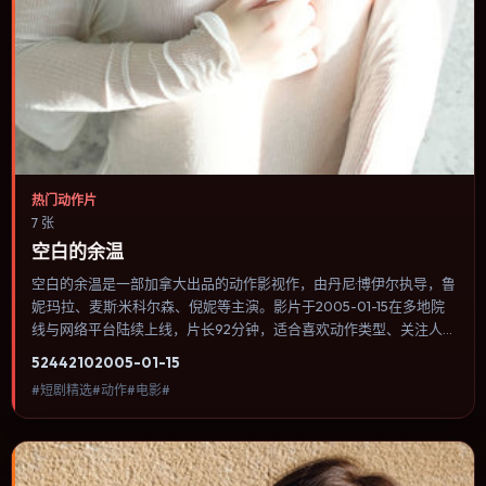
热门动作片
7 张
空白的余温
空白的余温是一部加拿大出品的动作影视作，由丹尼·博伊尔执导，鲁
妮·玛拉、麦斯·米科尔森、倪妮等主演。影片于2005-01-15在多地院
线与网络平台陆续上线，片长92分钟，适合喜欢动作类型、关注人物
命运与城市气质的观众观看。传记片聚焦主人公人生某一阶段，避免
5244
210
2005-01-15
流水账式的大事年表罗列。内容聚焦人物选择与情节推进，节奏与视
#短剧精选#动作#电影#
听语言统一，可作为休闲观影或类型片补片的选择。