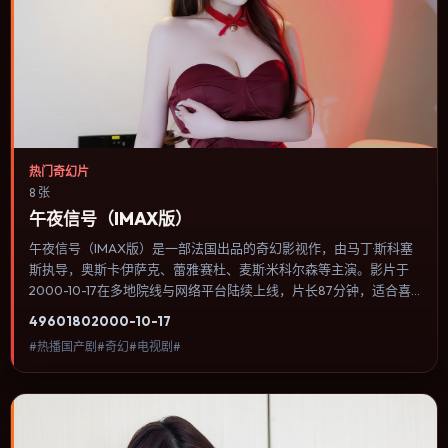
热门奇幻片
8 张
午夜信号（IMAX版）
午夜信号（IMAX版）是一部法国出品的奇幻影视作，由马丁·斯科塞
斯执导，奥斯卡·伊萨克、蕾雅·赛杜、麦斯·米科尔森等主演。影片于
2000-10-17在多地院线与网络平台陆续上线，片长87分钟，适合喜
欢奇幻类型、关注人物命运与城市气质的观众观看。动作场面服务于
4960
180
2000-10-17
人物关系，每一次冲突都会改写角色之间的信任边界。内容聚焦人物
#热播国产剧#奇幻#电视剧#
选择与情节推进，节奏与视听语言统一，可作为休闲观影或类型片补
片的选择。