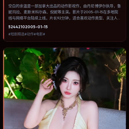
空白的余温是一部加拿大出品的动作影视作，由丹尼·博伊尔执导，鲁
妮·玛拉、麦斯·米科尔森、倪妮等主演。影片于2005-01-15在多地院
线与网络平台陆续上线，片长92分钟，适合喜欢动作类型、关注人物
命运与城市气质的观众观看。传记片聚焦主人公人生某一阶段，避免
5244
210
2005-01-15
流水账式的大事年表罗列。内容聚焦人物选择与情节推进，节奏与视
#短剧精选#动作#电影#
听语言统一，可作为休闲观影或类型片补片的选择。