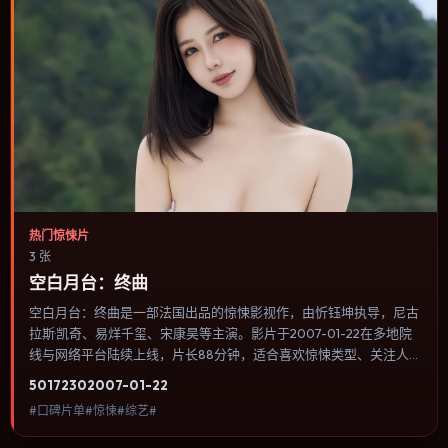
热门惊悚片
3 张
空白月台：终曲
空白月台：终曲是一部法国出品的惊悚影视作，由忻钰坤执导，尼古
拉斯·凯奇、易烊千玺、宋康昊等主演。影片于2007-01-22在多地院
线与网络平台陆续上线，片长88分钟，适合喜欢惊悚类型、关注人
物命运与城市气质的观众观看。爱情线并不喧宾夺主，更像一条牵引
5017
230
2007-01-22
主角走向自我认知的暗线。内容聚焦人物选择与情节推进，节奏与视
#口碑片单#惊悚#综艺#
听语言统一，可作为休闲观影或类型片补片的选择。