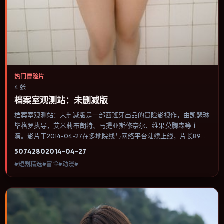
热门冒险片
4 张
档案室观测站：未删减版
档案室观测站：未删减版是一部西班牙出品的冒险影视作，由凯瑟琳·
毕格罗执导，艾米莉·布朗特、马提亚斯·修奈尔、维果·莫腾森等主
演。影片于2014-04-27在多地院线与网络平台陆续上线，片长89分
钟，适合喜欢冒险类型、关注人物命运与城市气质的观众观看。奇幻
5074
280
2014-04-27
元素被当作隐喻使用，世界规则清晰，人物选择仍承担真实后果。内
#短剧精选#冒险#动漫#
容聚焦人物选择与情节推进，节奏与视听语言统一，可作为休闲观影
或类型片补片的选择。