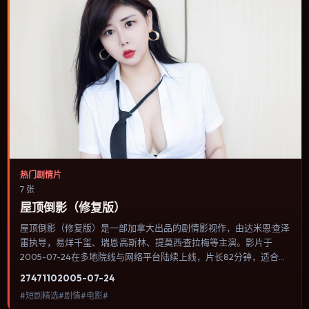
热门剧情片
7 张
屋顶倒影（修复版）
屋顶倒影（修复版）是一部加拿大出品的剧情影视作，由达米恩·查泽
雷执导，易烊千玺、瑞恩·高斯林、提莫西·查拉梅等主演。影片于
2005-07-24在多地院线与网络平台陆续上线，片长82分钟，适合喜
欢剧情类型、关注人物命运与城市气质的观众观看。爱情线并不喧宾
2747
110
2005-07-24
夺主，更像一条牵引主角走向自我认知的暗线。内容聚焦人物选择与
#短剧精选#剧情#电影#
情节推进，节奏与视听语言统一，可作为休闲观影或类型片补片的选