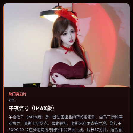
热门奇幻片
8 张
午夜信号（IMAX版）
午夜信号（IMAX版）是一部法国出品的奇幻影视作，由马丁·斯科塞
斯执导，奥斯卡·伊萨克、蕾雅·赛杜、麦斯·米科尔森等主演。影片于
2000-10-17在多地院线与网络平台陆续上线，片长87分钟，适合喜