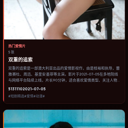
热门爱情片
5 张
双重的追索
双重的追索是一部澳大利亚出品的爱情影视作，由是枝裕和执导，蕾
雅·赛杜、周迅、基里安·墨菲等主演。影片于2021-07-05在多地院线
与网络平台陆续上线，片长90分钟，适合喜欢爱情类型、关注人物
命运与城市气质的观众观看。群戏调度密集，多条线索在终场汇集，
5131
110
2021-07-05
收束方式偏现实主义而非英雄主义。内容聚焦人物选择与情节推进，
#短剧精选#爱情#动漫#
节奏与视听语言统一，可作为休闲观影或类型片补片的选择。