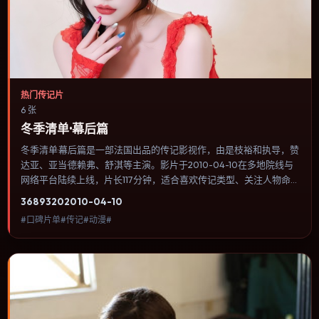
热门传记片
6 张
冬季清单·幕后篇
冬季清单·幕后篇是一部法国出品的传记影视作，由是枝裕和执导，赞
达亚、亚当·德赖弗、舒淇等主演。影片于2010-04-10在多地院线与
网络平台陆续上线，片长117分钟，适合喜欢传记类型、关注人物命运
与城市气质的观众观看。叙事以冷峻镜头推进，城市夜景与室内对峙
3689
320
2010-04-10
交替，张力主要来自沉默与眼神。内容聚焦人物选择与情节推进，节
#口碑片单#传记#动漫#
奏与视听语言统一，可作为休闲观影或类型片补片的选择。