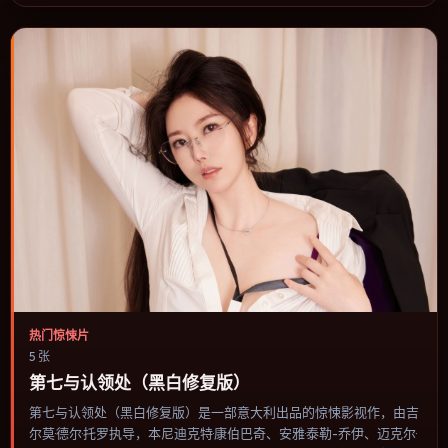
择。
热门惊悚片
5 张
第七与认领处（黑白修复版）
第七与认领处（黑白修复版）是一部意大利出品的惊悚影视作，由吉
尔莫·德尔·托罗执导，本尼迪克特·康伯巴奇、安雅·泰勒-乔伊、迈克尔·