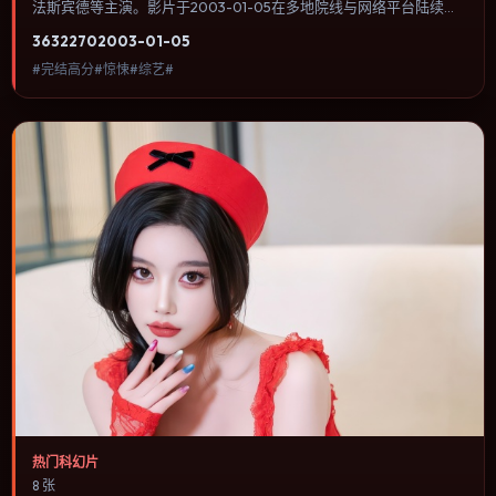
法斯宾德等主演。影片于2003-01-05在多地院线与网络平台陆续上
线，片长116分钟，适合喜欢惊悚类型、关注人物命运与城市气质的
3632
270
2003-01-05
观众观看。奇幻元素被当作隐喻使用，世界规则清晰，人物选择仍承
#完结高分#惊悚#综艺#
担真实后果。内容聚焦人物选择与情节推进，节奏与视听语言统一，
可作为休闲观影或类型片补片的选择。
热门科幻片
8 张