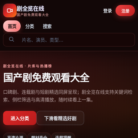
剧全览在线
登录
注册
国产剧免费观看大全
首页
分类
搜索
剧全览在线
· 片库与热播榜
国产剧免费观看大全
口碑剧、连载剧与短剧精选同屏呈现；剧全览在线支持关键词检
索、侧栏筛选与高清播放，随时续看上一集。
进入分类
下滑看精选好剧
高清片源
题材齐全
连载提醒