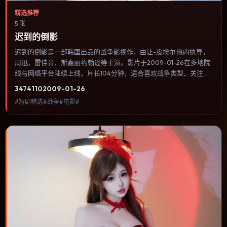
精选推荐
5 张
迟到的倒影
迟到的倒影是一部韩国出品的战争影视作，由让-皮埃尔·热内执导，
周迅、雷佳音、斯嘉丽·约翰逊等主演。影片于2009-01-26在多地院
线与网络平台陆续上线，片长104分钟，适合喜欢战争类型、关注人
物命运与城市气质的观众观看。悬疑线索埋在日常细节里，回看第二
3474
110
2009-01-26
遍会发现大量早被忽略的伏笔。内容聚焦人物选择与情节推进，节奏
#短剧精选#战争#电影#
与视听语言统一，可作为休闲观影或类型片补片的选择。