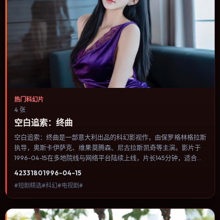
热门科幻片
4 张
空白追索：终曲
空白追索：终曲是一部意大利出品的科幻影视作，由保罗·格林格拉斯
执导，奥斯卡·伊萨克、维果·莫腾森、尼古拉斯·凯奇等主演。影片于
1996-04-15在多地院线与网络平台陆续上线，片长145分钟，适合喜
欢科幻类型、关注人物命运与城市气质的观众观看。犯罪类型注重程
4233
180
1996-04-15
序与证据链，反派并非脸谱化，而是有自己的行为逻辑。内容聚焦人
#短剧精选#科幻#电视剧#
物选择与情节推进，节奏与视听语言统一，可作为休闲观影或类型片
补片的选择。