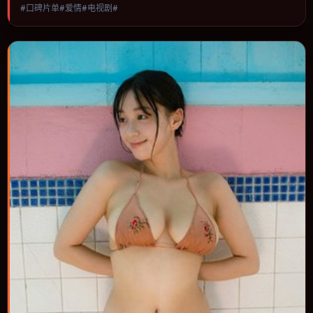
#口碑片单#爱情#电视剧#
节推进，节奏与视听语言统一，可作为休闲观影或类型片补片的选
择。