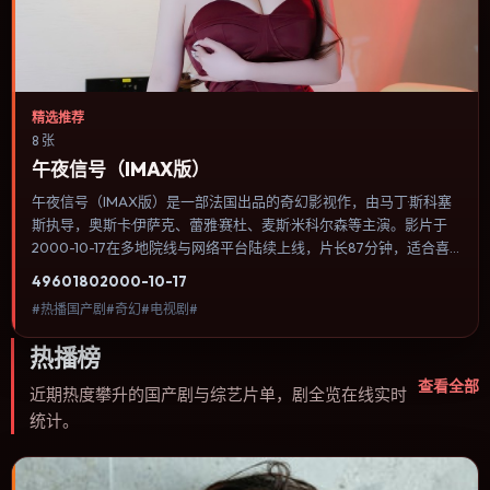
精选推荐
8 张
午夜信号（IMAX版）
午夜信号（IMAX版）是一部法国出品的奇幻影视作，由马丁·斯科塞
斯执导，奥斯卡·伊萨克、蕾雅·赛杜、麦斯·米科尔森等主演。影片于
2000-10-17在多地院线与网络平台陆续上线，片长87分钟，适合喜
欢奇幻类型、关注人物命运与城市气质的观众观看。动作场面服务于
4960
180
2000-10-17
人物关系，每一次冲突都会改写角色之间的信任边界。内容聚焦人物
#热播国产剧#奇幻#电视剧#
选择与情节推进，节奏与视听语言统一，可作为休闲观影或类型片补
片的选择。
热播榜
查看全部
近期热度攀升的国产剧与综艺片单，剧全览在线实时
统计。